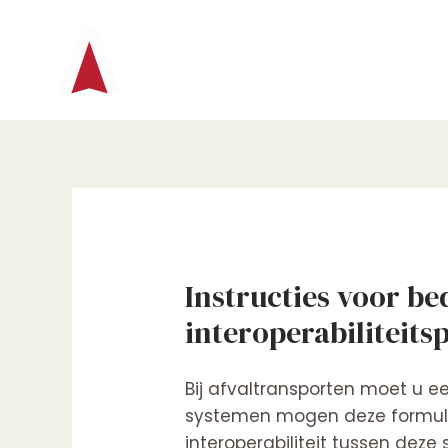
Ga
naar
de
inhoud
Instructies voor be
interoperabiliteits
Bij afvaltransporten moet u e
systemen mogen deze formuli
interoperabiliteit tussen deze